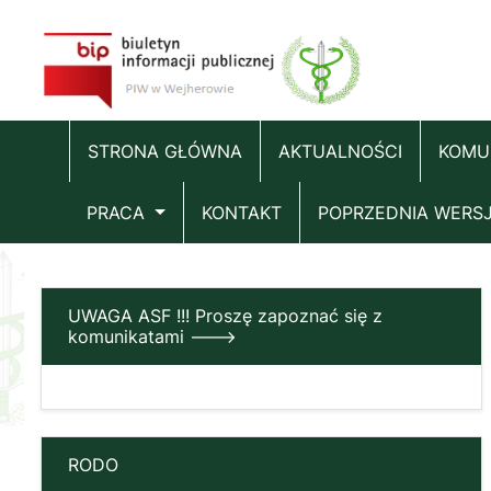
STRONA GŁÓWNA
AKTUALNOŚCI
KOMU
PRACA
KONTAKT
POPRZEDNIA WERS
UWAGA ASF !!! Proszę zapoznać się z
komunikatami --->
RODO