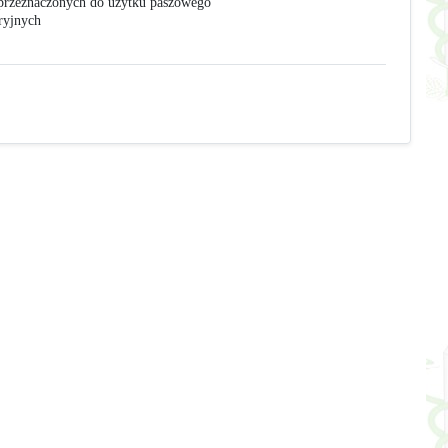
przeznaczonych do użytku paszowego
ryjnych